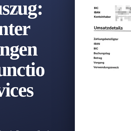
szug:
nter
ngen
unctio
ices