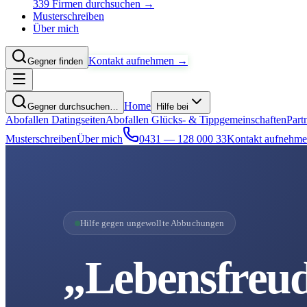
339 Firmen durchsuchen →
Musterschreiben
Über mich
Kontakt aufnehmen →
Gegner finden
Home
Gegner durchsuchen…
Hilfe bei
Abofallen Datingseiten
Abofallen Glücks- & Tippgemeinschaften
Part
Musterschreiben
Über mich
0431 — 128 000 33
Kontakt aufnehm
Hilfe gegen ungewollte Abbuchungen
„Lebensfreud