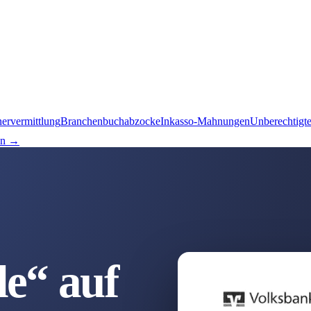
nervermittlung
Branchenbuchabzocke
Inkasso-Mahnungen
Unberechtigt
en →
e“ auf