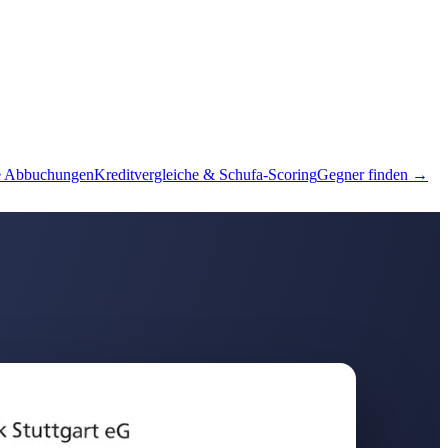
e Abbuchungen
Kreditvergleiche & Schufa-Scoring
Gegner finden →