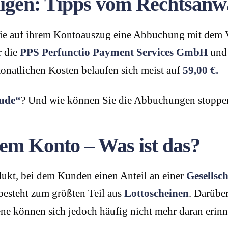
igen: Tipps vom Rechtsanw
s sie auf ihrem Kontoauszug eine Abbuchung mit d
r die
PPS Perfunctio Payment Services GmbH
und 
monatlichen Kosten belaufen sich meist auf
59,00 €.
ude“
? Und wie können Sie die Abbuchungen stoppe
em Konto – Was ist das?
dukt, bei dem Kunden einen Anteil an einer
Gesellsc
besteht zum größten Teil aus
Lottoscheinen
. Darübe
fene können sich jedoch häufig nicht mehr daran er