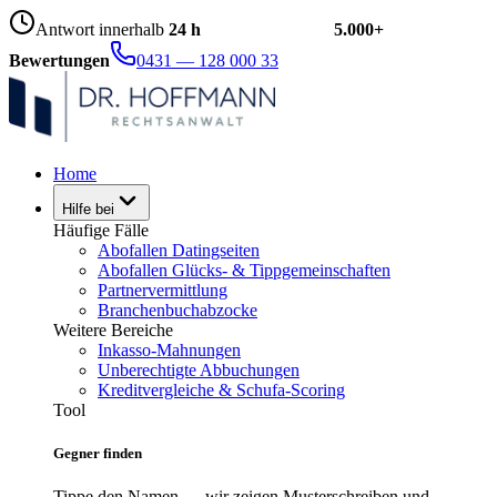
Antwort innerhalb
24 h
5.000+
Bewertungen
0431 — 128 000 33
Home
Hilfe bei
Häufige Fälle
Abofallen Datingseiten
Abofallen Glücks- & Tippgemeinschaften
Partnervermittlung
Branchenbuchabzocke
Weitere Bereiche
Inkasso-Mahnungen
Unberechtigte Abbuchungen
Kreditvergleiche & Schufa-Scoring
Tool
Gegner finden
Tippe den Namen — wir zeigen Musterschreiben und