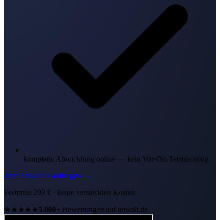
komplette Abwicklung online — kein Vor-Ort-Termin nötig
Jetzt Anwalt beauftragen
→
Festpreis
299
€ · keine versteckten Kosten
★★★★★
5.000+
Bewertungen auf anwalt.de