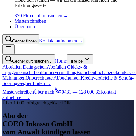
Erfahrungswerte.
339 Firmen durchsuchen →
Musterschreiben
Über mich
Kontakt aufnehmen →
Gegner finden
Home
Gegner durchsuchen…
Hilfe bei
Abofallen Datingseiten
Abofallen Glücks- &
Tippgemeinschaften
Partnervermittlung
Branchenbuchabzocke
Inkasso
Mahnungen
Unberechtigte Abbuchungen
Kreditvergleiche & Schufa-
Scoring
Gegner finden →
Musterschreiben
Über mich
0431 — 128 000 33
Kontakt
aufnehmen →
Über 1.000 erfolgreich gelöste Fälle
Abo der
COEO Inkasso GmbH
vom Anwalt kündigen lassen