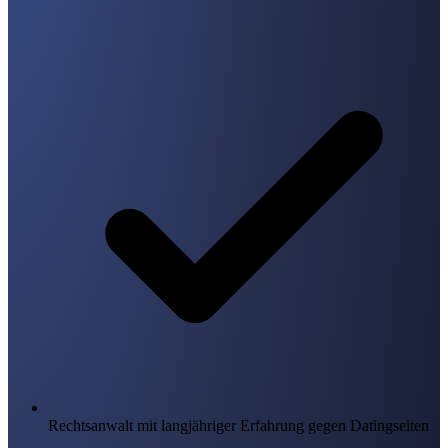
Rechtsanwalt mit langjähriger Erfahrung gegen Datingseiten