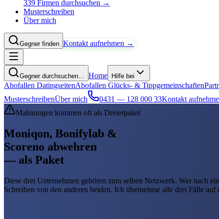
339 Firmen durchsuchen →
Musterschreiben
Über mich
Kontakt aufnehmen →
Gegner finden
Home
Gegner durchsuchen…
Hilfe bei
Abofallen Datingseiten
Abofallen Glücks- & Tippgemeinschaften
Part
Musterschreiben
Über mich
0431 — 128 000 33
Kontakt aufnehm
Mahnungen kommen oft als Dreierpaket
Moniqon, Bonifylab &
Scoreno abwehren
— als Paket
Diese drei Unternehmen gehören zum selben Netzwerk. Wer nach e
Schreiben von den anderen beiden. Ich übernehme alle drei Fälle auf 