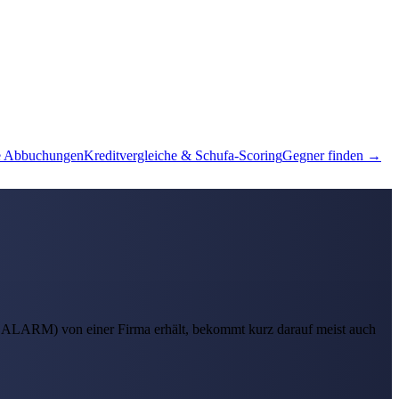
e Abbuchungen
Kreditvergleiche & Schufa-Scoring
Gegner finden →
ALARM) von einer Firma erhält, bekommt kurz darauf meist auch