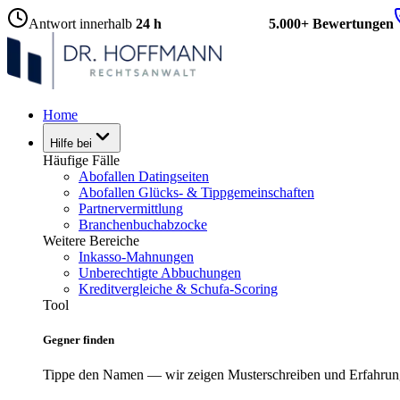
Antwort innerhalb
24 h
5.000+ Bewertungen
Home
Hilfe bei
Häufige Fälle
Abofallen Datingseiten
Abofallen Glücks- & Tippgemeinschaften
Partnervermittlung
Branchenbuchabzocke
Weitere Bereiche
Inkasso-Mahnungen
Unberechtigte Abbuchungen
Kreditvergleiche & Schufa-Scoring
Tool
Gegner finden
Tippe den Namen — wir zeigen Musterschreiben und Erfahrun