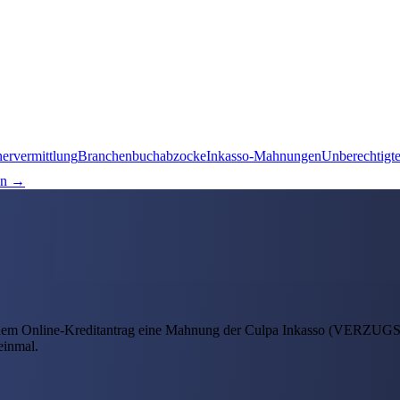
nervermittlung
Branchenbuchabzocke
Inkasso-Mahnungen
Unberechtigt
en →
inem Online-Kreditantrag eine Mahnung der Culpa Inkasso (VERZUGS
einmal.