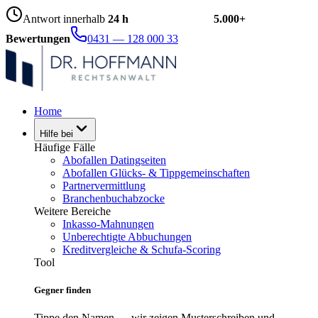
Antwort innerhalb
24 h
5.000+
Bewertungen
0431 — 128 000 33
Home
Hilfe bei
Häufige Fälle
Abofallen Datingseiten
Abofallen Glücks- & Tippgemeinschaften
Partnervermittlung
Branchenbuchabzocke
Weitere Bereiche
Inkasso-Mahnungen
Unberechtigte Abbuchungen
Kreditvergleiche & Schufa-Scoring
Tool
Gegner finden
Tippe den Namen — wir zeigen Musterschreiben und