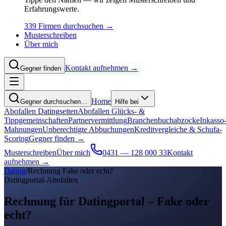
Erfahrungswerte.
339 Firmen durchsuchen →
Musterschreiben
Über mich
Kontakt aufnehmen →
Gegner finden
Home
Gegner durchsuchen…
Hilfe bei
Abofallen Datingseiten
Abofallen Glücks- &
Tippgemeinschaften
Partnervermittlung
Branchenbuchabzocke
Inkasso
Mahnungen
Unberechtigte Abbuchungen
Kreditvergleiche & Schufa-
Scoring
Gegner finden →
Musterschreiben
Über mich
0431 — 128 000 33
Kontakt
aufnehmen →
Dating
/
Rechnung Fake oder echt?
Datingportal-Abofallen
Rechnung für Datingportal –
Fake oder
echt?