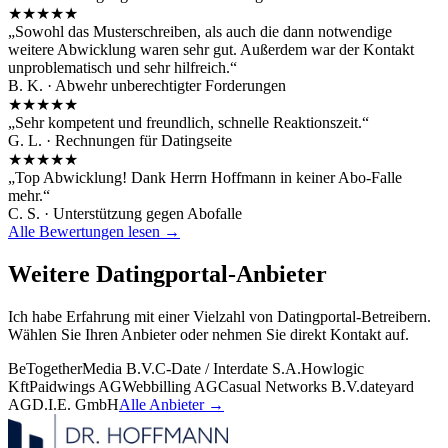
★★★★★
„
Sowohl das Musterschreiben, als auch die dann notwendige
weitere Abwicklung waren sehr gut. Außerdem war der Kontakt
unproblematisch und sehr hilfreich.
“
B. K.
·
Abwehr unberechtigter Forderungen
★★★★★
„
Sehr kompetent und freundlich, schnelle Reaktionszeit.
“
G. L.
·
Rechnungen für Datingseite
★★★★★
„
Top Abwicklung! Dank Herrn Hoffmann in keiner Abo-Falle
mehr.
“
C. S.
·
Unterstützung gegen Abofalle
Alle Bewertungen lesen →
Weitere Datingportal-Anbieter
Ich habe Erfahrung mit einer Vielzahl von Datingportal-Betreibern.
Wählen Sie Ihren Anbieter oder nehmen Sie direkt Kontakt auf.
BeTogetherMedia B.V.
C-Date / Interdate S.A.
Howlogic
Kft
Paidwings AG
Webbilling AG
Casual Networks B.V.
dateyard
AG
D.I.E. GmbH
Alle Anbieter →