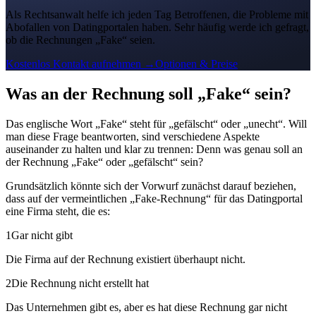
Als Rechtsanwalt helfe ich jeden Tag Betroffenen, die Probleme mit
Abofallen von Datingportalen haben. Sehr häufig werde ich gefragt,
ob die Rechnungen „Fake“ seien.
Kostenlos Kontakt aufnehmen →
Optionen & Preise
Was an der Rechnung soll „Fake“ sein?
Das englische Wort „Fake“ steht für „gefälscht“ oder „unecht“. Will
man diese Frage beantworten, sind verschiedene Aspekte
auseinander zu halten und klar zu trennen: Denn was genau soll an
der Rechnung „Fake“ oder „gefälscht“ sein?
Grundsätzlich könnte sich der Vorwurf zunächst darauf beziehen,
dass auf der vermeintlichen „Fake-Rechnung“ für das Datingportal
eine Firma steht, die es:
1
Gar nicht gibt
Die Firma auf der Rechnung existiert überhaupt nicht.
2
Die Rechnung nicht erstellt hat
Das Unternehmen gibt es, aber es hat diese Rechnung gar nicht