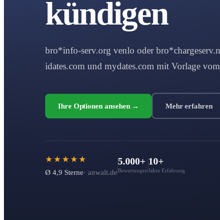
kündigen
bro*info-serv.org venlo oder bro*chargeserv.ne
idates.com und mydates.com mit Vorlage vom
Ihre Optionen ansehen →
Mehr erfahren
★★★★★
5.000+
10+
Bewertungen
Jahre Erfahrung
Ø 4,9 Sterne
· anwalt.de