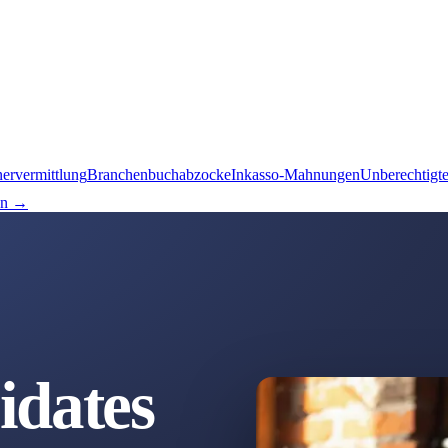
nervermittlung
Branchenbuchabzocke
Inkasso-Mahnungen
Unberechtigt
en →
idates