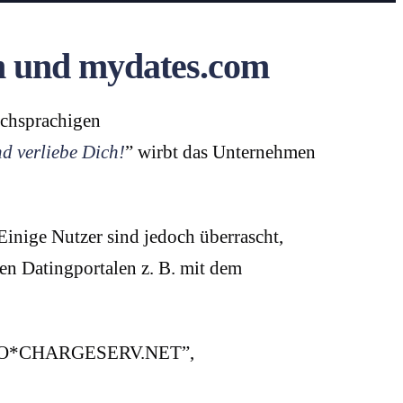
om und mydates.com
schsprachigen
d verliebe Dich!
” wirbt das Unternehmen
inige Nutzer sind jedoch überrascht,
n Datingportalen z. B. mit dem
e “BRO*CHARGESERV.NET”,