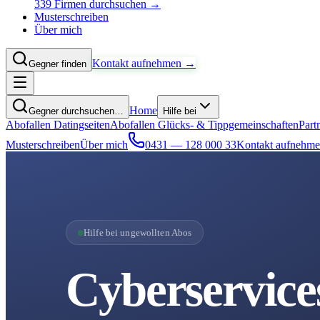
339 Firmen durchsuchen →
Musterschreiben
Über mich
Kontakt aufnehmen →
Gegner finden
Home
Gegner durchsuchen…
Hilfe bei
Abofallen Datingseiten
Abofallen Glücks- & Tippgemeinschaften
Part
Musterschreiben
Über mich
0431 — 128 000 33
Kontakt aufnehm
Hilfe bei ungewollten Abos
Cyberservice