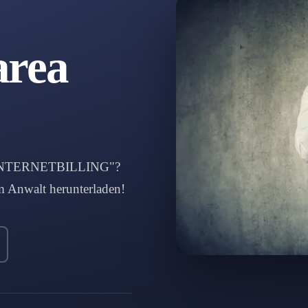
area
. "INTERNETBILLING"?
m Anwalt herunterladen!