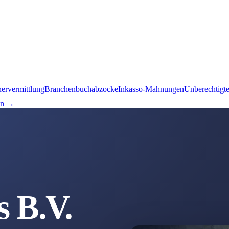
nervermittlung
Branchenbuchabzocke
Inkasso-Mahnungen
Unberechtigt
en →
s B.V.