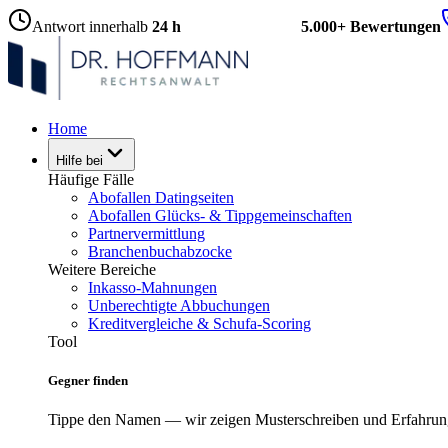
Antwort innerhalb
24 h
5.000+ Bewertungen
Home
Hilfe bei
Häufige Fälle
Abofallen Datingseiten
Abofallen Glücks- & Tippgemeinschaften
Partnervermittlung
Branchenbuchabzocke
Weitere Bereiche
Inkasso-Mahnungen
Unberechtigte Abbuchungen
Kreditvergleiche & Schufa-Scoring
Tool
Gegner finden
Tippe den Namen — wir zeigen Musterschreiben und Erfahrun