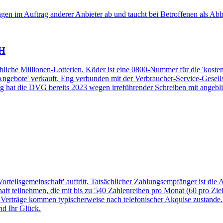
ungen im Auftrag anderer Anbieter ab und taucht bei Betroffenen als 
bH
ebliche Millionen-Lotterien. Köder ist eine 0800-Nummer für die 'kos
e Angebote' verkauft. Eng verbunden mit der Verbraucher-Service-Gesel
 hat die DVG bereits 2023 wegen irreführender Schreiben mit angeb
teilsgemeinschaft' auftritt. Tatsächlicher Zahlungsempfänger ist die A
aft teilnehmen, die mit bis zu 540 Zahlenreihen pro Monat (60 pro Zieh
t). Verträge kommen typischerweise nach telefonischer Akquise zustand
nd Ihr Glück.