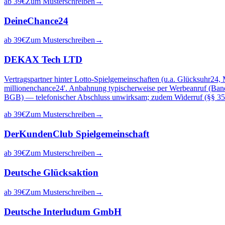
ab
39
€
Zum Musterschreiben
→
DeineChance24
ab
39
€
Zum Musterschreiben
→
DEKAX Tech LTD
Vertragspartner hinter Lotto-Spielgemeinschaften (u.a. Glücksuhr
millionenchance24'. Anbahnung typischerweise per Werbeanruf (Bandan
BGB) — telefonischer Abschluss unwirksam; zudem Widerruf (§§ 3
ab
39
€
Zum Musterschreiben
→
DerKundenClub Spielgemeinschaft
ab
39
€
Zum Musterschreiben
→
Deutsche Glücksaktion
ab
39
€
Zum Musterschreiben
→
Deutsche Interludum GmbH