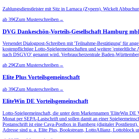
Zahlungsdienstleister mit Sitz in Larnaca (Zypern). Wickelt Abbuch
ab
39
€
Zum Musterschreiben
→
DVG Dankeschön-Vorteils-Gesellschaft Hamburg m
Versendet Dialogpost-Schreiben mit 'Teilnahme-Bestätigung' für ang
kostenpflichtige Lotto-Spielgemeinschaften und weitere 'entgeltlich
nach DSGVO' genannt wird. Verbraucherzentrale Baden-Württemberg
ab
29
€
Zum Musterschreiben
→
Elite Plus Vorteilsgemeinschaft
ab
39
€
Zum Musterschreiben
→
EliteWin DE Vorteilsgemeinschaft
Lotto-Spielgemeinschaft, die unter dem Markennamen 'EliteWin DE Vor
Monat per SEPA-Lastschrift und sollen damit an einer Spielgemeinsch
Postanschrift ist eine Caya-Postbox in Bamberg (digitaler Postdiens
Adresse sind u. a. Elite Plus, Bookstream, LottoAllianz, Lottoblock u