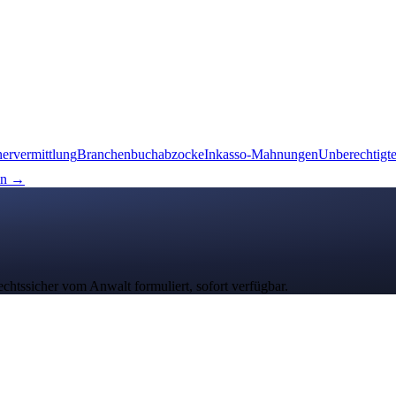
nervermittlung
Branchenbuchabzocke
Inkasso-Mahnungen
Unberechtigt
en →
echtssicher vom Anwalt formuliert, sofort verfügbar.