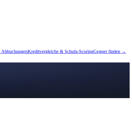
e Abbuchungen
Kreditvergleiche & Schufa-Scoring
Gegner finden →