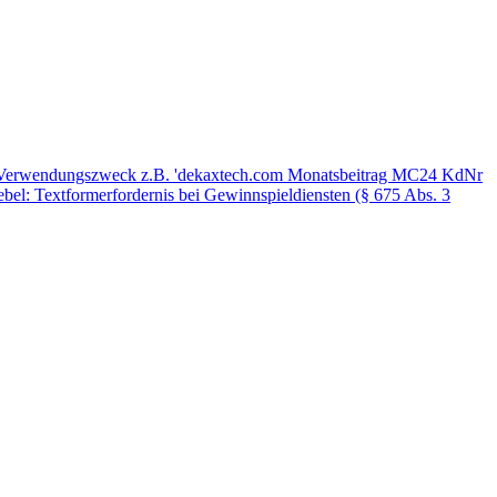
 €, Verwendungszweck z.B. 'dekaxtech.com Monatsbeitrag MC24 KdNr
ebel: Textformerfordernis bei Gewinnspieldiensten (§ 675 Abs. 3