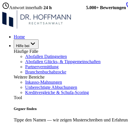
Antwort innerhalb
24 h
5.000+ Bewertungen
Home
Hilfe bei
Häufige Fälle
Abofallen Datingseiten
Abofallen Glücks- & Tippgemeinschaften
Partnervermittlung
Branchenbuchabzocke
Weitere Bereiche
Inkasso-Mahnungen
Unberechtigte Abbuchungen
Kreditvergleiche & Schufa-Scoring
Tool
Gegner finden
Tippe den Namen — wir zeigen Musterschreiben und Erfahrun