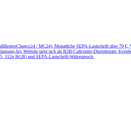
24, MillionenChance24 / MC24). Monatliche SEPA-Lastschrift über 79
sage-Ja). Website tarnt sich als B2B-Callcenter-Dienstleister. Kernh
55, 312g BGB) und SEPA-Lastschrift-Widerspruch.