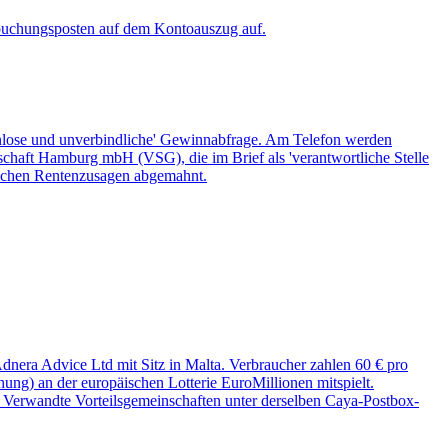
Abbuchungsposten auf dem Kontoauszug auf.
tenlose und unverbindliche' Gewinnabfrage. Am Telefon werden
lschaft Hamburg mbH (VSG), die im Brief als 'verantwortliche Stelle
lichen Rentenzusagen abgemahnt.
dnera Advice Ltd mit Sitz in Malta. Verbraucher zahlen 60 € pro
ung) an der europäischen Lotterie EuroMillionen mitspielt.
e. Verwandte Vorteilsgemeinschaften unter derselben Caya-Postbox-