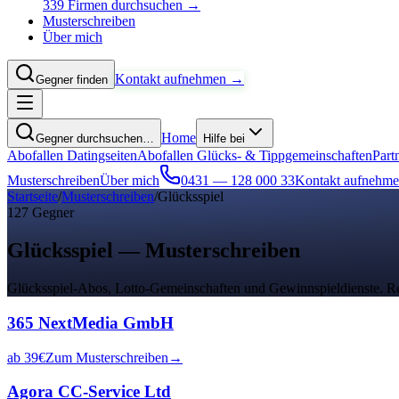
339 Firmen durchsuchen →
Musterschreiben
Über mich
Kontakt aufnehmen →
Gegner finden
Home
Gegner durchsuchen…
Hilfe bei
Abofallen Datingseiten
Abofallen Glücks- & Tippgemeinschaften
Part
Musterschreiben
Über mich
0431 — 128 000 33
Kontakt aufnehm
Startseite
/
Musterschreiben
/
Glücksspiel
127
Gegner
Glücksspiel
— Musterschreiben
Glücksspiel-Abos, Lotto-Gemeinschaften und Gewinnspieldienste
. R
365 NextMedia GmbH
ab
39
€
Zum Musterschreiben
→
Agora CC-Service Ltd