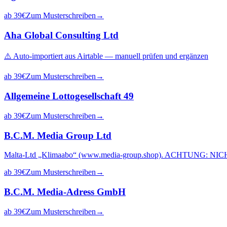
ab
39
€
Zum Musterschreiben
→
Aha Global Consulting Ltd
⚠️ Auto-importiert aus Airtable — manuell prüfen und ergänzen
ab
39
€
Zum Musterschreiben
→
Allgemeine Lottogesellschaft 49
ab
39
€
Zum Musterschreiben
→
B.C.M. Media Group Ltd
Malta-Ltd „Klimaabo“ (www.media-group.shop). ACHTUNG: NICHT i
ab
39
€
Zum Musterschreiben
→
B.C.M. Media-Adress GmbH
ab
39
€
Zum Musterschreiben
→