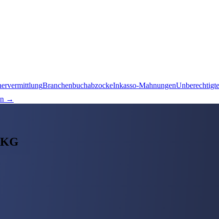
nervermittlung
Branchenbuchabzocke
Inkasso-Mahnungen
Unberechtigt
en →
. KG