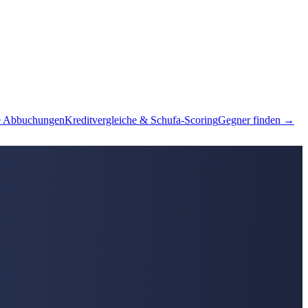
e Abbuchungen
Kreditvergleiche & Schufa-Scoring
Gegner finden →