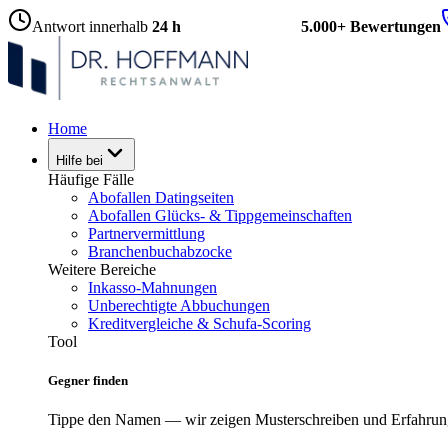
Antwort innerhalb
24 h
5.000+ Bewertungen
Home
Hilfe bei
Häufige Fälle
Abofallen Datingseiten
Abofallen Glücks- & Tippgemeinschaften
Partnervermittlung
Branchenbuchabzocke
Weitere Bereiche
Inkasso-Mahnungen
Unberechtigte Abbuchungen
Kreditvergleiche & Schufa-Scoring
Tool
Gegner finden
Tippe den Namen — wir zeigen Musterschreiben und Erfahrun