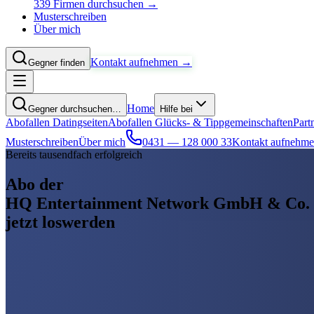
339 Firmen durchsuchen →
Musterschreiben
Über mich
Kontakt aufnehmen →
Gegner finden
Home
Gegner durchsuchen…
Hilfe bei
Abofallen Datingseiten
Abofallen Glücks- & Tippgemeinschaften
Part
Musterschreiben
Über mich
0431 — 128 000 33
Kontakt aufnehm
Bereits tausendfach erfolgreich
Abo der
HQ Entertainment Network GmbH & Co
jetzt loswerden