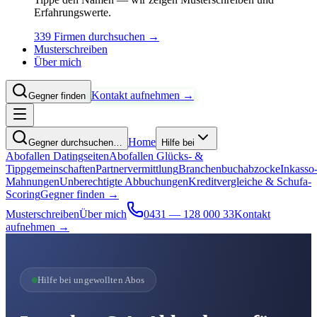
Erfahrungswerte.
339 Firmen durchsuchen →
Musterschreiben
Über mich
Kontakt aufnehmen →
Gegner finden
Home
Gegner durchsuchen…
Hilfe bei
Abofallen Datingseiten
Abofallen Glücks- &
Tippgemeinschaften
Partnervermittlung
Branchenbuchabzocke
Inkasso
Mahnungen
Unberechtigte Abbuchungen
Kreditvergleiche & Schufa-
Scoring
Gegner finden →
Musterschreiben
Über mich
0431 — 128 000 33
Kontakt
aufnehmen →
Hilfe bei ungewollten Abos