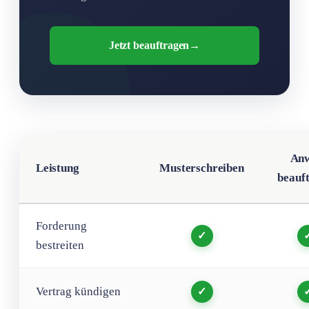
Jetzt beauftragen
→
Anw
Leistung
Musterschreiben
beauf
Forderung
✓
bestreiten
Vertrag kündigen
✓