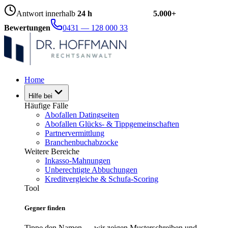
Antwort innerhalb
24 h
5.000+
Bewertungen
0431 — 128 000 33
Home
Hilfe bei
Häufige Fälle
Abofallen Datingseiten
Abofallen Glücks- & Tippgemeinschaften
Partnervermittlung
Branchenbuchabzocke
Weitere Bereiche
Inkasso-Mahnungen
Unberechtigte Abbuchungen
Kreditvergleiche & Schufa-Scoring
Tool
Gegner finden
Tippe den Namen — wir zeigen Musterschreiben und