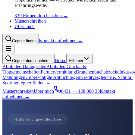
Erfahrungswerte.
339 Firmen durchsuchen →
Musterschreiben
Über mich
Kontakt aufnehmen →
Gegner finden
Home
Gegner durchsuchen…
Hilfe bei
Abofallen Datingseiten
Abofallen Glücks- &
Tippgemeinschaften
Partnervermittlung
Branchenbuchabzocke
Inkasso
Mahnungen
Unberechtigte Abbuchungen
Kreditvergleiche & Schufa-
Scoring
Gegner finden →
Musterschreiben
Über mich
0431 — 128 000 33
Kontakt
aufnehmen →
Hilfe bei ungewollten Abos