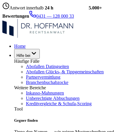
Antwort innerhalb
24 h
5.000+
Bewertungen
0431 — 128 000 33
Home
Hilfe bei
Häufige Fälle
Abofallen Datingseiten
Abofallen Glücks- & Tippgemeinschaften
Partnervermittlung
Branchenbuchabzocke
Weitere Bereiche
Inkasso-Mahnungen
Unberechtigte Abbuchungen
Kreditvergleiche & Schufa-Scoring
Tool
Gegner finden
Tippe den Namen — wir zeigen Musterschreiben und