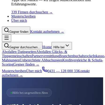
Erfahrungswerte.
339 Firmen durchsuchen →
Musterschreiben
Über mich
Kontakt aufnehmen →
Gegner finden
Home
Gegner durchsuchen…
Hilfe bei
Abofallen Datingseiten
Abofallen Glücks- &
Tippgemeinschaften
Partnervermittlung
Branchenbuchabzocke
Inkasso
Mahnungen
Unberechtigte Abbuchungen
Kreditvergleiche & Schufa-
Scoring
Gegner finden →
Musterschreiben
Über mich
0431 — 128 000 33
Kontakt
aufnehmen →
Hilfe bei ungewollten Abos