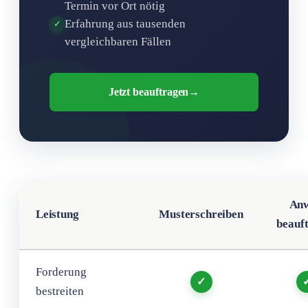
Termin vor Ort nötig
Erfahrung aus tausenden
✓
vergleichbaren Fällen
Jetzt beauftragen
→
Anw
Leistung
Musterschreiben
beauf
Forderung
✓
bestreiten