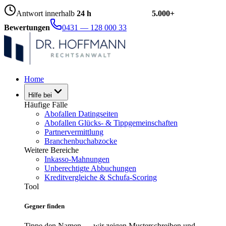
Antwort innerhalb
24 h
5.000+
Bewertungen
0431 — 128 000 33
Home
Hilfe bei
Häufige Fälle
Abofallen Datingseiten
Abofallen Glücks- & Tippgemeinschaften
Partnervermittlung
Branchenbuchabzocke
Weitere Bereiche
Inkasso-Mahnungen
Unberechtigte Abbuchungen
Kreditvergleiche & Schufa-Scoring
Tool
Gegner finden
Tippe den Namen — wir zeigen Musterschreiben und