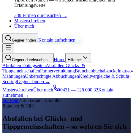
Erfahrungswerte.
339 Firmen durchsuchen →
Musterschreiben
Über mich
Kontakt aufnehmen →
Gegner finden
Home
Gegner durchsuchen…
Hilfe bei
Abofallen Datingseiten
Abofallen Glücks- &
Tippgemeinschaften
Partnervermittlung
Branchenbuchabzocke
Inkasso
Mahnungen
Unberechtigte Abbuchungen
Kreditvergleiche & Schufa-
Scoring
Gegner finden →
Musterschreiben
Über mich
0431 — 128 000 33
Kontakt
aufnehmen →
Startseite
/
Glücksspiel-Abofallen
Ratgeber & Hilfe
Abofallen bei Glücks- und
Tippgemeinschaften –
so wehren Sie sich