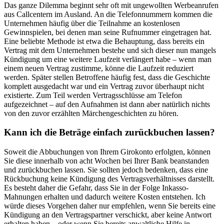
Das ganze Dilemma beginnt sehr oft mit ungewollten Werbeanrufen
aus Callcentern im Ausland. An die Telefonnummern kommen die
Unternehmen häufig über die Teilnahme an kostenlosen
Gewinnspielen, bei denen man seine Rufnummer eingetragen hat.
Eine beliebte Methode ist etwa die Behauptung, dass bereits ein
Vertrag mit dem Unternehmen bestehe und sich dieser nun mangels
Kündigung um eine weitere Laufzeit verlängert habe – wenn man
einem neuen Vertrag zustimme, könne die Laufzeit reduziert
werden. Später stellen Betroffene häufig fest, dass die Geschichte
komplett ausgedacht war und ein Vertrag zuvor überhaupt nicht
existierte. Zum Teil werden Vertragsschlüsse am Telefon
aufgezeichnet – auf den Aufnahmen ist dann aber natürlich nichts
von den zuvor erzählten Märchengeschichten zu hören.
Kann ich die Beträge einfach zurückbuchen lassen?
Soweit die Abbuchungen von Ihrem Girokonto erfolgten, können
Sie diese innerhalb von acht Wochen bei Ihrer Bank beanstanden
und zurückbuchen lassen. Sie sollten jedoch bedenken, dass eine
Rückbuchung keine Kündigung des Vertragsverhältnisses darstellt.
Es besteht daher die Gefahr, dass Sie in der Folge Inkasso-
Mahnungen erhalten und dadurch weitere Kosten entstehen. Ich
würde dieses Vorgehen daher nur empfehlen, wenn Sie bereits eine
Kündigung an den Vertragspartner verschickt, aber keine Antwort
erhalten haben – oder wenn Sie bereits anwaltliche Hilfe in