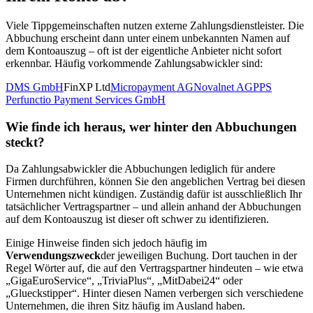
Viele Tippgemeinschaften nutzen externe Zahlungsdienstleister. Die
Abbuchung erscheint dann unter einem unbekannten Namen auf
dem Kontoauszug – oft ist der eigentliche Anbieter nicht sofort
erkennbar. Häufig vorkommende Zahlungsabwickler sind:
DMS GmbH
FinXP Ltd
Micropayment AG
Novalnet AG
PPS
Perfunctio Payment Services GmbH
Wie finde ich heraus, wer hinter den Abbuchungen
steckt?
Da Zahlungsabwickler die Abbuchungen lediglich für andere
Firmen durchführen, können Sie den angeblichen Vertrag bei diesen
Unternehmen nicht kündigen. Zuständig dafür ist ausschließlich Ihr
tatsächlicher Vertragspartner – und allein anhand der Abbuchungen
auf dem Kontoauszug ist dieser oft schwer zu identifizieren.
Einige Hinweise finden sich jedoch häufig im
Verwendungszweck
der jeweiligen Buchung. Dort tauchen in der
Regel Wörter auf, die auf den Vertragspartner hindeuten – wie etwa
„GigaEuroService“, „TriviaPlus“, „MitDabei24“ oder
„Glueckstipper“. Hinter diesen Namen verbergen sich verschiedene
Unternehmen, die ihren Sitz häufig im Ausland haben.