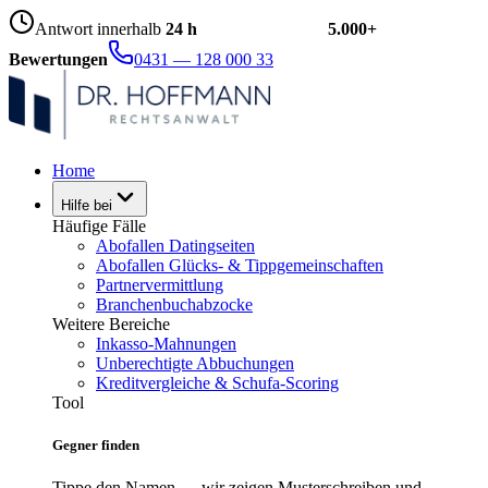
Antwort innerhalb
24 h
5.000+
Bewertungen
0431 — 128 000 33
Home
Hilfe bei
Häufige Fälle
Abofallen Datingseiten
Abofallen Glücks- & Tippgemeinschaften
Partnervermittlung
Branchenbuchabzocke
Weitere Bereiche
Inkasso-Mahnungen
Unberechtigte Abbuchungen
Kreditvergleiche & Schufa-Scoring
Tool
Gegner finden
Tippe den Namen — wir zeigen Musterschreiben und