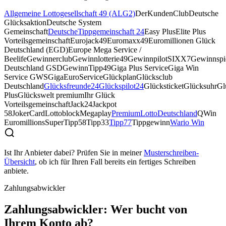
Allgemeine Lottogesellschaft 49 (ALG2)
DerKundenClub
Deutsche
Glücksaktion
Deutsche System
Gemeinschaft
DeutscheTippgemeinschaft 24
Easy Plus
Elite Plus
Vorteilsgemeinschaft
Eurojack49
Euromaxx49
Euromillionen Glück
Deutschland (EGD)
Europe Mega Service /
Beelife
Gewinnerclub
Gewinnlotterie49
GewinnpilotSIXX7
Gewinnspie
Deutschland GSD
GewinnTipp49
Giga Plus Service
Giga Win
Service GWS
GigaEuroService
Glückplan
Glücksclub
Deutschland
Glücksfreunde24
Glückspilot24
Glücksticket
Glücksuhr
Gl
Plus
Glückswelt premium
Ihr Glück
Vorteilsgemeinschaft
Jack24
Jackpot
58
JokerCard
Lottoblock
Megaplay
PremiumLottoDeutschland
QWin
Euromillions
SuperTipp58
Tipp33
Tipp77
Tippgewinn
Wario Win
Ist Ihr Anbieter dabei? Prüfen Sie in meiner
Musterschreiben-
Übersicht
, ob ich für Ihren Fall bereits ein fertiges Schreiben
anbiete.
Zahlungsabwickler
Zahlungsabwickler: Wer bucht von
Ihrem Konto ab?