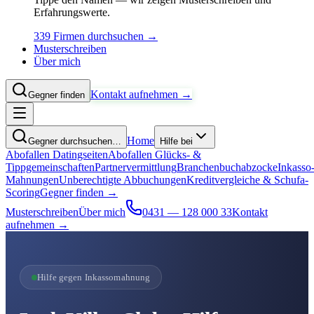
Erfahrungswerte.
339 Firmen durchsuchen →
Musterschreiben
Über mich
Kontakt aufnehmen →
Gegner finden
Home
Gegner durchsuchen…
Hilfe bei
Abofallen Datingseiten
Abofallen Glücks- &
Tippgemeinschaften
Partnervermittlung
Branchenbuchabzocke
Inkasso
Mahnungen
Unberechtigte Abbuchungen
Kreditvergleiche & Schufa-
Scoring
Gegner finden →
Musterschreiben
Über mich
0431 — 128 000 33
Kontakt
aufnehmen →
Hilfe gegen Inkassomahnung