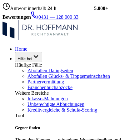
Antwort innerhalb
24 h
5.000+
Bewertungen
0431 — 128 000 33
Home
Hilfe bei
Häufige Fälle
Abofallen Datingseiten
Abofallen Glücks- & Tippgemeinschaften
Partnervermittlung
Branchenbuchabzocke
Weitere Bereiche
Inkasso-Mahnungen
Unberechtigte Abbuchungen
Kreditvergleiche & Schufa-Scoring
Tool
Gegner finden
Tippe den Namen — wir zeigen Musterschreiben und