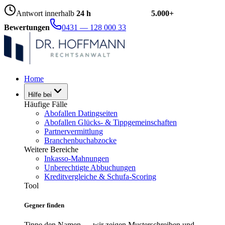
Antwort innerhalb
24 h
5.000+
Bewertungen
0431 — 128 000 33
Home
Hilfe bei
Häufige Fälle
Abofallen Datingseiten
Abofallen Glücks- & Tippgemeinschaften
Partnervermittlung
Branchenbuchabzocke
Weitere Bereiche
Inkasso-Mahnungen
Unberechtigte Abbuchungen
Kreditvergleiche & Schufa-Scoring
Tool
Gegner finden
Tippe den Namen — wir zeigen Musterschreiben und