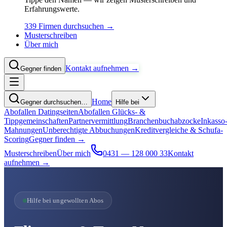
Erfahrungswerte.
339 Firmen durchsuchen →
Musterschreiben
Über mich
Kontakt aufnehmen →
Gegner finden
Home
Gegner durchsuchen…
Hilfe bei
Abofallen Datingseiten
Abofallen Glücks- &
Tippgemeinschaften
Partnervermittlung
Branchenbuchabzocke
Inkasso
Mahnungen
Unberechtigte Abbuchungen
Kreditvergleiche & Schufa-
Scoring
Gegner finden →
Musterschreiben
Über mich
0431 — 128 000 33
Kontakt
aufnehmen →
Hilfe bei ungewollten Abos