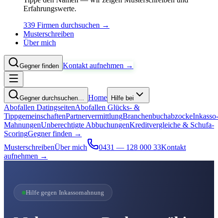
Erfahrungswerte.
339 Firmen durchsuchen →
Musterschreiben
Über mich
Kontakt aufnehmen →
Gegner finden
Home
Gegner durchsuchen…
Hilfe bei
Abofallen Datingseiten
Abofallen Glücks- &
Tippgemeinschaften
Partnervermittlung
Branchenbuchabzocke
Inkasso
Mahnungen
Unberechtigte Abbuchungen
Kreditvergleiche & Schufa-
Scoring
Gegner finden →
Musterschreiben
Über mich
0431 — 128 000 33
Kontakt
aufnehmen →
Hilfe gegen Inkassomahnung