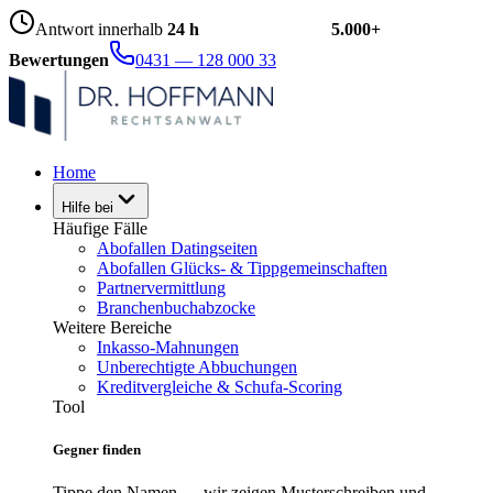
Antwort innerhalb
24 h
5.000+
Bewertungen
0431 — 128 000 33
Home
Hilfe bei
Häufige Fälle
Abofallen Datingseiten
Abofallen Glücks- & Tippgemeinschaften
Partnervermittlung
Branchenbuchabzocke
Weitere Bereiche
Inkasso-Mahnungen
Unberechtigte Abbuchungen
Kreditvergleiche & Schufa-Scoring
Tool
Gegner finden
Tippe den Namen — wir zeigen Musterschreiben und